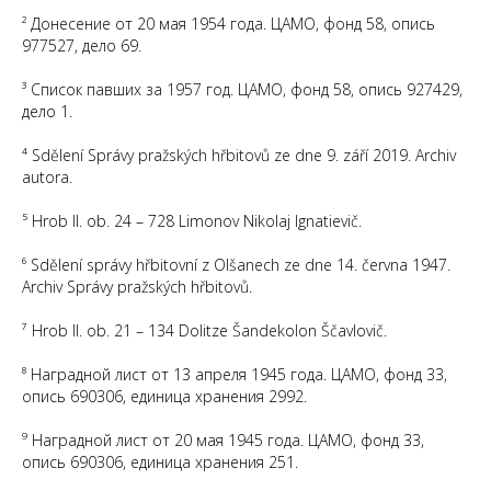
² Донесение от 20 мая 1954 года. ЦАМО, фонд 58, опись
977527, дело 69.
³ Список павших за 1957 год. ЦАМО, фонд 58, опись 927429,
дело 1.
⁴ Sdělení Správy pražských hřbitovů ze dne 9. září 2019. Archiv
autora.
⁵ Hrob II. ob. 24 – 728 Limonov Nikolaj Ignatievič.
⁶ Sdělení správy hřbitovní z Olšanech ze dne 14. června 1947.
Archiv Správy pražských hřbitovů.
⁷ Hrob II. ob. 21 – 134 Dolitze Šandekolon Ščavlovič.
⁸ Наградной лист от 13 апреля 1945 года. ЦАМО, фонд 33,
опись 690306, единица хранения 2992.
⁹ Наградной лист от 20 мая 1945 года. ЦАМО, фонд 33,
опись 690306, единица хранения 251.