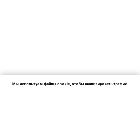
Мы используем файлы cookie, чтобы анализировать трафик.
OK
ВТОРАЯ МИРОВАЯ ВОЙНА
Пражские могилы власовцев
Путеводитель по захоронениям солдат армии