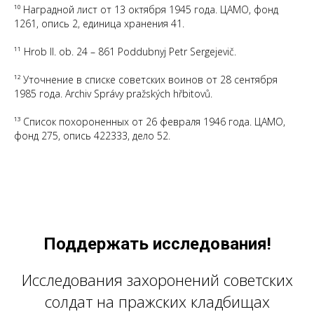
¹⁰ Наградной лист от 13 октября 1945 года. ЦАМО, фонд
1261, опись 2, единица хранения 41.
¹¹ Hrob II. ob. 24 – 861 Poddubnyj Petr Sergejevič.
¹² Уточнение в списке советских воинов от 28 сентября
1985 года. Archiv Správy pražských hřbitovů.
¹³ Список похороненных от 26 февраля 1946 года. ЦАМО,
фонд 275, опись 422333, дело 52.
Поддержать исследования!
Исследования захоронений советских
солдат на пражских кладбищах