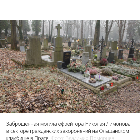
Заброшенная могила ефрейтора Николая Лимонова
в секторе гражданских захоронений на Ольшанском
кладбище в Праге.
Фото: Владимир Поморцев