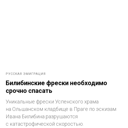
РУССКАЯ ЭМИГРАЦИЯ
Билибинские фрески необходимо
срочно спасать
Уникальные фрески Успенского храма
на Ольшанском кладбище в Праге по эскизам
Ивана Билибина разрушаются
с катастрофической скоростью.